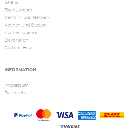
Sale %
Tischzubehör
Geschirr und Besteck
Kochen und Backen
Küchenzubehör
Dekoration
Garten - Haus
INFORMATION
Impressum
Datenschutz